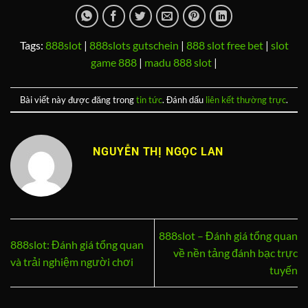
Tags:
888slot
|
888slots gutschein
|
888 slot free bet
|
slot
game 888
|
madu 888 slot
|
Bài viết này được đăng trong
tin tức
. Đánh dấu
liên kết thường trực
.
NGUYỄN THỊ NGỌC LAN
888slot – Đánh giá tổng quan
888slot: Đánh giá tổng quan
về nền tảng đánh bạc trực
và trải nghiệm người chơi
tuyến