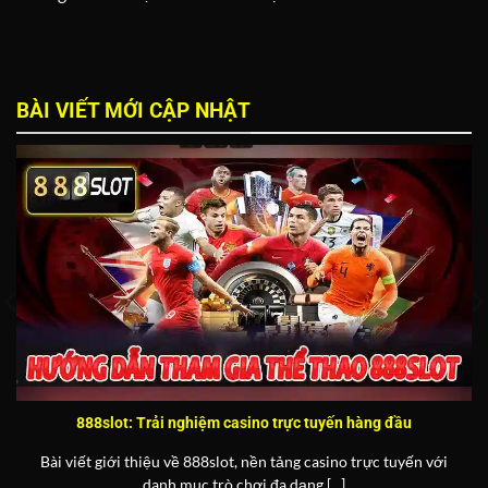
BÀI VIẾT MỚI CẬP NHẬT
888slot: Trải nghiệm casino trực tuyến hàng đầu
Bài viết giới thiệu về 888slot, nền tảng casino trực tuyến với
danh mục trò chơi đa dạng,[...]