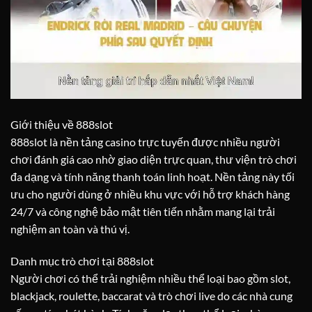
Giới thiệu về 888slot
888slot là nền tảng casino trực tuyến được nhiều người
chơi đánh giá cao nhờ giao diện trực quan, thư viện trò chơi
đa dạng và tính năng thanh toán linh hoạt. Nền tảng này tối
ưu cho người dùng ở nhiều khu vực với hỗ trợ khách hàng
24/7 và công nghệ bảo mật tiên tiến nhằm mang lại trải
nghiệm an toàn và thú vị.
Danh mục trò chơi tại 888slot
Người chơi có thể trải nghiệm nhiều thể loại bao gồm slot,
blackjack, roulette, baccarat và trò chơi live do các nhà cung