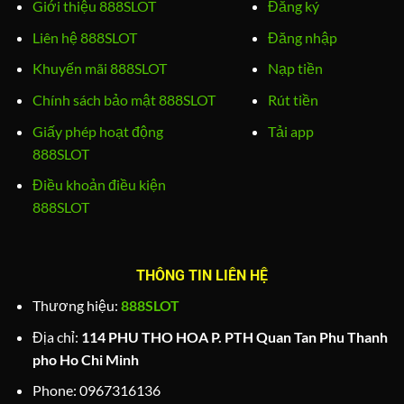
Giới thiệu 888SLOT
Đăng ký
Liên hệ 888SLOT
Đăng nhập
Khuyến mãi 888SLOT
Nạp tiền
Chính sách bảo mật 888SLOT
Rút tiền
Giấy phép hoạt động
Tải app
888SLOT
Điều khoản điều kiện
888SLOT
THÔNG TIN LIÊN HỆ
Thương hiệu:
888SLOT
Địa chỉ:
114 PHU THO HOA P. PTH Quan Tan Phu Thanh
pho Ho Chi Minh
Phone:
0967316136