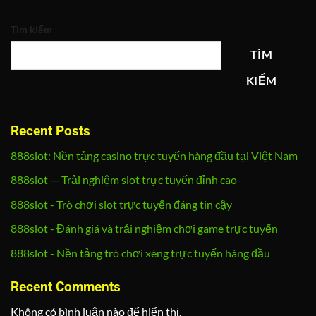
Tìm kiếm
TÌM
KIẾM
Recent Posts
888slot: Nền tảng casino trực tuyến hàng đầu tại Việt Nam
888slot — Trải nghiệm slot trực tuyến đỉnh cao
888slot - Trò chơi slot trực tuyến đáng tin cậy
888slot - Đánh giá và trải nghiệm chơi game trực tuyến
888slot - Nền tảng trò chơi xèng trực tuyến hàng đầu
Recent Comments
Không có bình luận nào để hiển thị.