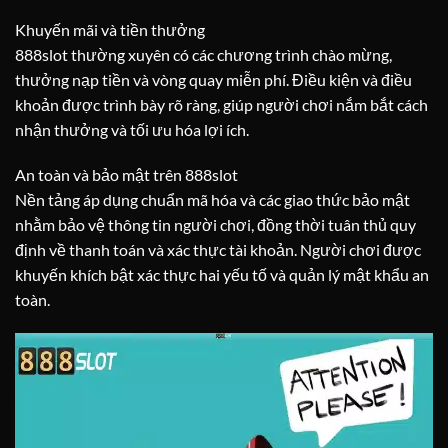
Khuyến mãi và tiền thưởng
888slot thường xuyên có các chương trình chào mừng,
thưởng nạp tiền và vòng quay miễn phí. Điều kiện và điều
khoản được trình bày rõ ràng, giúp người chơi nắm bắt cách
nhận thưởng và tối ưu hóa lợi ích.
An toàn và bảo mật trên 888slot
Nền tảng áp dụng chuẩn mã hóa và các giao thức bảo mật
nhằm bảo vệ thông tin người chơi, đồng thời tuân thủ quy
định về thanh toán và xác thực tài khoản. Người chơi được
khuyến khích bật xác thực hai yếu tố và quản lý mật khẩu an
toàn.