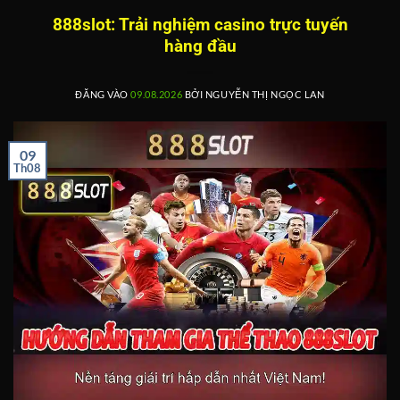
888slot: Trải nghiệm casino trực tuyến
hàng đầu
ĐĂNG VÀO
09.08.2026
BỞI
NGUYỄN THỊ NGỌC LAN
09
Th08