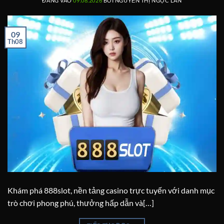
ĐĂNG VÀO
09.08.2026
BỞI
NGUYỄN THỊ NGỌC LAN
09
Th08
Khám phá 888slot, nền tảng casino trực tuyến với danh mục
trò chơi phong phú, thưởng hấp dẫn và[…]