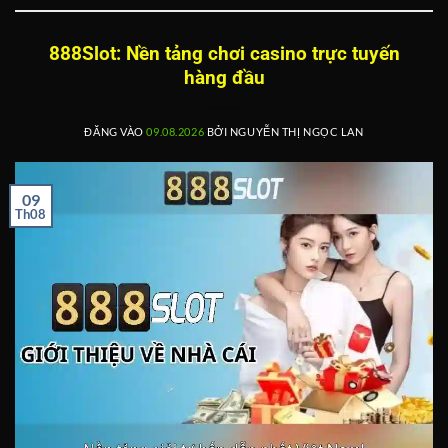
888Slot: Nền tảng chơi casino trực tuyến
hàng đầu
ĐĂNG VÀO
09.08.2026
BỞI
NGUYỄN THỊ NGỌC LAN
09
Th08