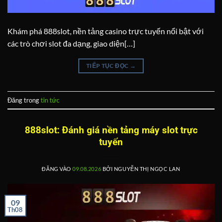
Khám phá 888slot, nền tảng casino trực tuyến nổi bật với
các trò chơi slot đa dạng, giao diện[…]
TIẾP TỤC ĐỌC
→
Đăng trong
tin tức
888slot: Đánh giá nền tảng máy slot trực
tuyến
ĐĂNG VÀO
09.08.2026
BỞI
NGUYỄN THỊ NGỌC LAN
09
Th08