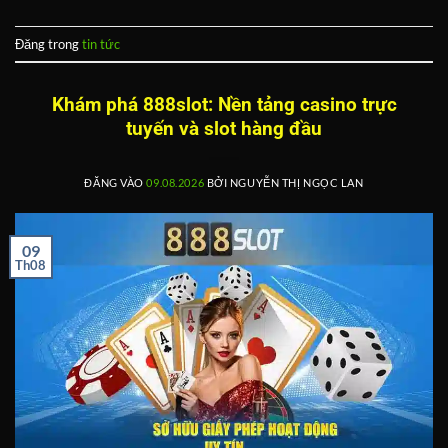
Đăng trong
tin tức
Khám phá 888slot: Nền tảng casino trực
tuyến và slot hàng đầu
ĐĂNG VÀO
09.08.2026
BỞI
NGUYỄN THỊ NGỌC LAN
09
Th08