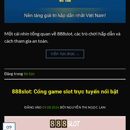
Một cái nhìn tổng quan về 888slot, các trò chơi hấp dẫn và
cách tham gia an toàn.
TIẾP TỤC ĐỌC
→
Đăng trong
tin tức
888slot: Cổng game slot trực tuyến nổi bật
ĐĂNG VÀO
09.08.2026
BỞI
NGUYỄN THỊ NGỌC LAN
09