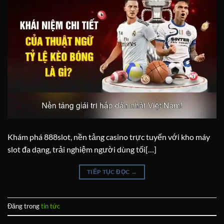
Khám phá 888slot, nền tảng casino trực tuyến với kho máy
slot đa dạng, trải nghiệm người dùng tối[…]
TIẾP TỤC ĐỌC
→
Đăng trong
tin tức