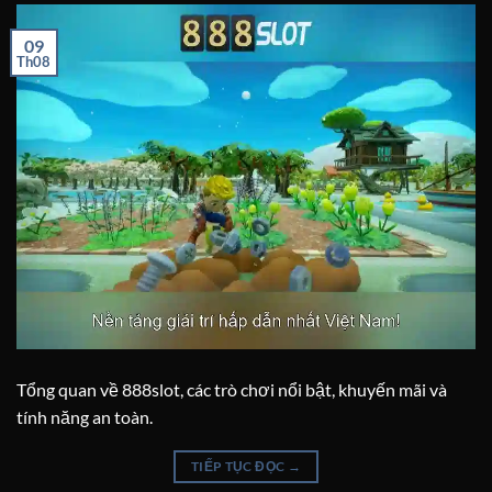
09
Th08
Tổng quan về 888slot, các trò chơi nổi bật, khuyến mãi và
tính năng an toàn.
TIẾP TỤC ĐỌC
→