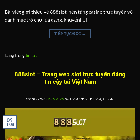
Bài viết giới thiệu về 888slot, nền tảng casino trực tuyến với
danh mục trò chơi đa dạng, khuyến[…]
TIẾP TỤC ĐỌC
→
Đăng trong
tin tức
888slot – Trang web slot trực tuyến đáng
tin cậy tại Việt Nam
ĐĂNG VÀO
09.08.2026
BỞI
NGUYỄN THỊ NGỌC LAN
09
Th08