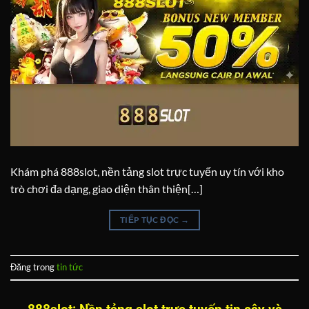
Khám phá 888slot, nền tảng slot trực tuyến uy tín với kho
trò chơi đa dạng, giao diện thân thiện[…]
TIẾP TỤC ĐỌC
→
Đăng trong
tin tức