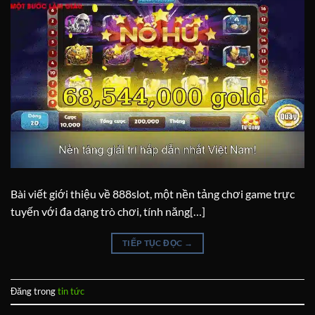
Bài viết giới thiệu về 888slot, một nền tảng chơi game trực
tuyến với đa dạng trò chơi, tính năng[…]
TIẾP TỤC ĐỌC
→
Đăng trong
tin tức