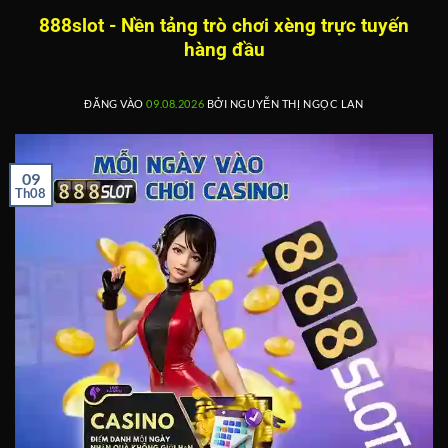
888slot - Nền tảng trò chơi xèng trực tuyến
hàng đầu
ĐĂNG VÀO
09.08.2026
BỞI
NGUYỄN THỊ NGỌC LAN
09
Th08