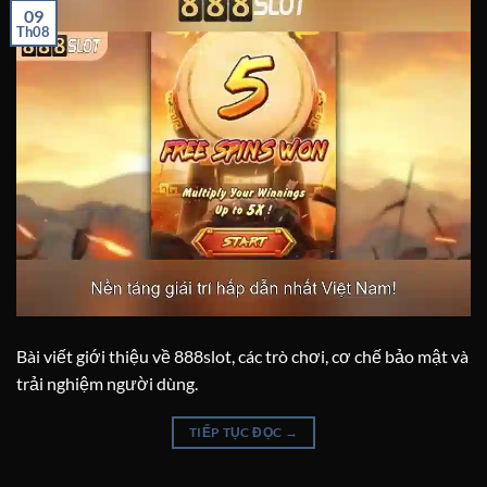
09
Th08
Bài viết giới thiệu về 888slot, các trò chơi, cơ chế bảo mật và
trải nghiệm người dùng.
TIẾP TỤC ĐỌC
→