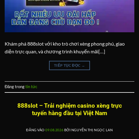
Khám phá 888slot với kho trò chơi xèng phong phú, giao
diện trực quan, và chương trình khuyến mãi[…]
TIẾP TỤC ĐỌC
→
Đăng trong
tin tức
888slot – Trải nghiệm casino xèng trực
tuyến hàng đầu tại Việt Nam
ĐĂNG VÀO
09.08.2026
BỞI
NGUYỄN THỊ NGỌC LAN