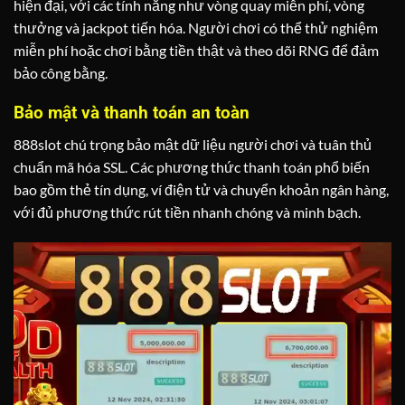
hiện đại, với các tính năng như vòng quay miễn phí, vòng
thưởng và jackpot tiến hóa. Người chơi có thể thử nghiệm
miễn phí hoặc chơi bằng tiền thật và theo dõi RNG để đảm
bảo công bằng.
Bảo mật và thanh toán an toàn
888slot chú trọng bảo mật dữ liệu người chơi và tuân thủ
chuẩn mã hóa SSL. Các phương thức thanh toán phổ biến
bao gồm thẻ tín dụng, ví điện tử và chuyển khoản ngân hàng,
với đủ phương thức rút tiền nhanh chóng và minh bạch.