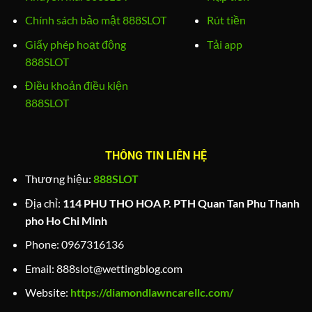
Chính sách bảo mật 888SLOT
Rút tiền
Giấy phép hoạt động
Tải app
888SLOT
Điều khoản điều kiện
888SLOT
THÔNG TIN LIÊN HỆ
Thương hiệu:
888SLOT
Địa chỉ:
114 PHU THO HOA P. PTH Quan Tan Phu Thanh
pho Ho Chi Minh
Phone:
0967316136
Email:
888slot@wettingblog.com
Website:
https://diamondlawncarellc.com/