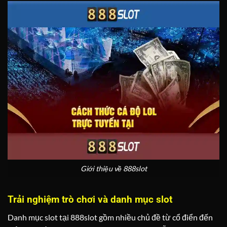
Giới thiệu về 888slot
Trải nghiệm trò chơi và danh mục slot
Danh mục slot tại 888slot gồm nhiều chủ đề từ cổ điển đến