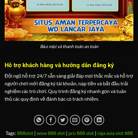
Bảo mật và thanh toán an toàn
Hỗ trợ khách hàng và hướng dẫn đăng ký
Đội ngũ hỗ trợ 24/7 sẵn sàng giải đáp mọi thắc mắc và hỗ trợ
người chơi mới đăng ký tài khoản, nạp tiền và bắt đầu trải
nghiệm các trò chơi. Quy trình đăng ký nhanh gọn và tuân
thủ các quy định về đánh bạc có trách nhiệm.
Tags:
888slot
|
wow 888 slot
|
pro 888 slot
|
raja asia slot 888