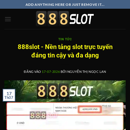
Bỏ
ADD ANYTHING HERE OR JUST REMOVE IT...
qua
nội
dung
TIN TỨC
888slot - Nền tảng slot trực tuyến
đáng tin cậy và đa dạng
ĐĂNG VÀO
17-07-2026
BỞI
NGUYỄN THỊ NGỌC LAN
17
Th07