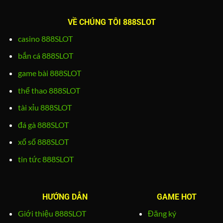
VỀ CHÚNG TÔI 888SLOT
casino 888SLOT
bắn cá 888SLOT
game bài 888SLOT
thể thao 888SLOT
tài xỉu 888SLOT
đá gà 888SLOT
xổ số 888SLOT
tin tức 888SLOT
HƯỚNG DẪN
GAME HOT
Giới thiệu 888SLOT
Đăng ký