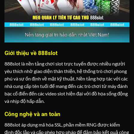
Giới thiệu về 888slot
888slot là nền tảng chơi slot trực tuyến được nhiều người
yêu thích nhờ giao diện thân thiện, hệ thống trò chơi phong
phú và sự ổn định về mặt kỹ thuật. Nền tảng hợp tác với các
nhà cung cấp tên tuổi để mang đến các trò chơi từ máy đánh
bạc cổ điển đến các video slot hiện đại với đồ họa sống động
và nhịp độ hấp dẫn.
Công nghệ và an toàn
888slot áp dụng mã hóa SSL, phần mềm RNG được kiểm
định độc lập và cấp phép hợp pháp để đảm bảo kết quả công