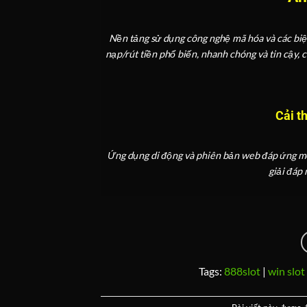
Nền tảng sử dụng công nghệ mã hóa và các biệ
nạp/rút tiền phổ biến, nhanh chóng và tin cậy,
Cải t
Ứng dụng di động và phiên bản web đáp ứng mọi
giải đáp
Tags:
888slot
|
win slot