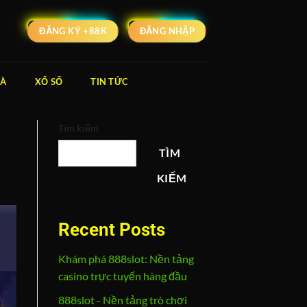
ĐĂNG KÝ +88K
ĐĂNG NHẬP
GÀ
XỔ SỐ
TIN TỨC
Tìm kiếm
TÌM
KIẾM
Recent Posts
Khám phá 888slot: Nền tảng
casino trực tuyến hàng đầu
888slot - Nền tảng trò chơi