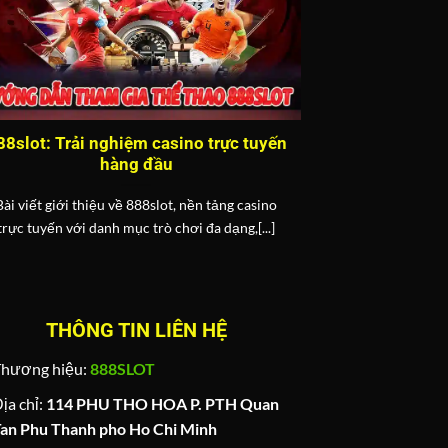
88slot: Trải nghiệm casino trực tuyến
hàng đầu
Bài viết giới thiệu về 888slot, nền tảng casino
trực tuyến với danh mục trò chơi đa dạng,[...]
THÔNG TIN LIÊN HỆ
hương hiệu:
888SLOT
ịa chỉ:
114 PHU THO HOA P. PTH Quan
an Phu Thanh pho Ho Chi Minh