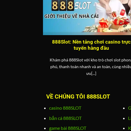
lot trực tuyến
888Slot: Nền tảng chơi casino trực
y
tuyến hàng đầu
t trực tuyến phổ
Khám phá 888Slot với kho trò chơi slot phon
a dạng, đồ họa
phú, thanh toán nhanh và an toàn, cùng nhiề
ưu[...]
VỀ CHÚNG TÔI 888SLOT
casino 888SLOT
G
bắn cá 888SLOT
L
game bài 888SLOT
K