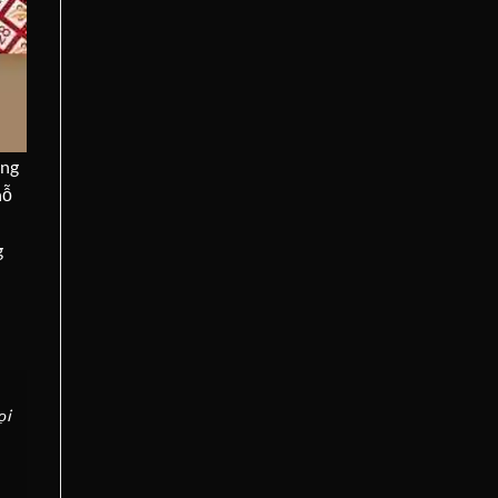
óng
hỗ
g
ọi