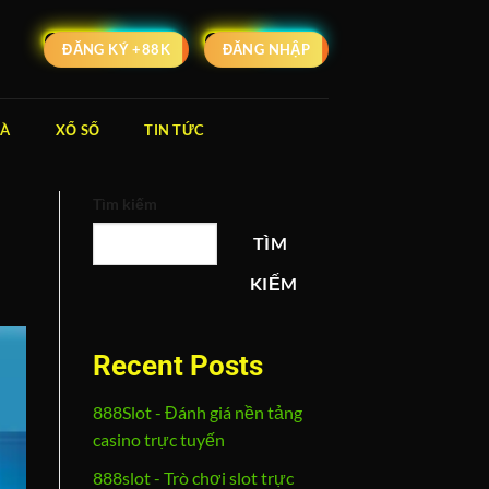
ĐĂNG KÝ +88K
ĐĂNG NHẬP
GÀ
XỔ SỐ
TIN TỨC
Tìm kiếm
TÌM
KIẾM
Recent Posts
888Slot - Đánh giá nền tảng
casino trực tuyến
888slot - Trò chơi slot trực