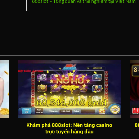
888slot – Tổng quan và trải nghiệm tại Việt Nam
Khám phá 888slot: Nền tảng casino
8
trực tuyến hàng đầu