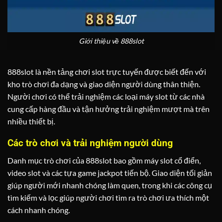
Giới thiệu về 888slot
888slot là nền tảng chơi slot trực tuyến được biết đến với
kho trò chơi đa dạng và giao diện người dùng thân thiện.
Người chơi có thể trải nghiệm các loại máy slot từ các nhà
cung cấp hàng đầu và tận hưởng trải nghiệm mượt mà trên
nhiều thiết bị.
Các trò chơi và trải nghiệm người dùng
Danh mục trò chơi của 888slot bao gồm máy slot cổ điển,
video slot và các tựa game jackpot tiến bộ. Giao diện tối giản
giúp người mới nhanh chóng làm quen, trong khi các công cụ
tìm kiếm và lọc giúp người chơi tìm ra trò chơi ưa thích một
cách nhanh chóng.