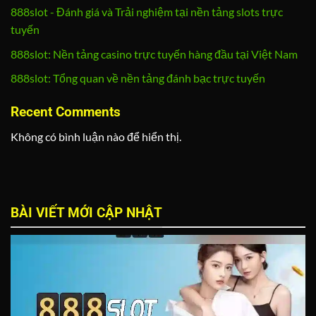
888slot - Đánh giá và Trải nghiệm tại nền tảng slots trực
tuyến
888slot: Nền tảng casino trực tuyến hàng đầu tại Việt Nam
888slot: Tổng quan về nền tảng đánh bạc trực tuyến
Recent Comments
Không có bình luận nào để hiển thị.
BÀI VIẾT MỚI CẬP NHẬT