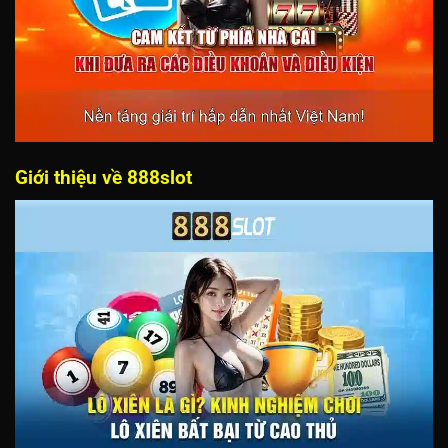
Giới thiệu về 888slot