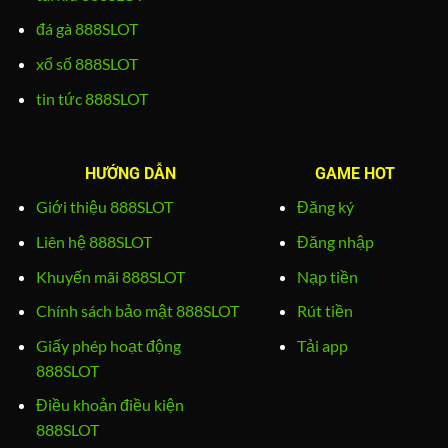
đá gà 888SLOT
xổ số 888SLOT
tin tức 888SLOT
HƯỚNG DẪN
GAME HOT
Giới thiệu 888SLOT
Đăng ký
Liên hệ 888SLOT
Đăng nhập
Khuyến mãi 888SLOT
Nạp tiền
Chính sách bảo mật 888SLOT
Rút tiền
Giấy phép hoạt động
Tải app
888SLOT
Điều khoản điều kiện
888SLOT