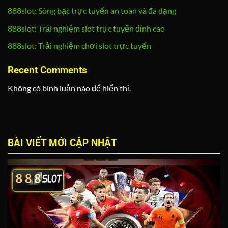
888slot: Sòng bạc trực tuyến an toàn và đa dạng
888slot: Trải nghiệm slot trực tuyến đỉnh cao
888slot: Trải nghiệm chơi slot trực tuyến
Recent Comments
Không có bình luận nào để hiển thị.
BÀI VIẾT MỚI CẬP NHẬT