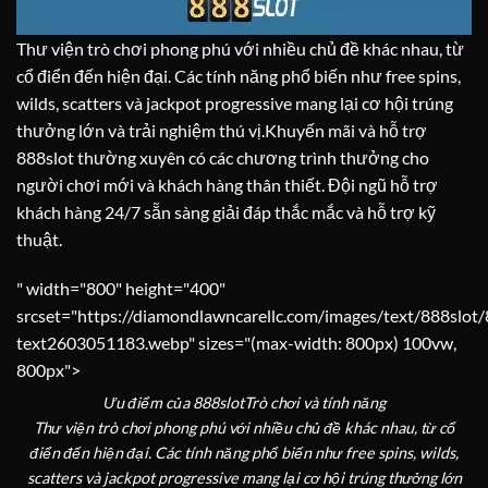
Thư viện trò chơi phong phú với nhiều chủ đề khác nhau, từ
cổ điển đến hiện đại. Các tính năng phổ biến như free spins,
wilds, scatters và jackpot progressive mang lại cơ hội trúng
thưởng lớn và trải nghiệm thú vị.
Khuyến mãi và hỗ trợ
888slot thường xuyên có các chương trình thưởng cho
người chơi mới và khách hàng thân thiết. Đội ngũ hỗ trợ
khách hàng 24/7 sẵn sàng giải đáp thắc mắc và hỗ trợ kỹ
thuật.
" width="800" height="400"
srcset="https://diamondlawncarellc.com/images/text/888slot/
text2603051183.webp" sizes="(max-width: 800px) 100vw,
800px">
Ưu điểm của 888slot
Trò chơi và tính năng
Thư viện trò chơi phong phú với nhiều chủ đề khác nhau, từ cổ
điển đến hiện đại. Các tính năng phổ biến như free spins, wilds,
scatters và jackpot progressive mang lại cơ hội trúng thưởng lớn