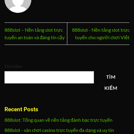
888slot – Nền tảng slot trực
888slot - Nền tảng slot trực
tuyến an toàn và đáng tin cậy
tuyến cho người chơi Việt
Tìm kiếm
TÌM
KIẾM
Recent Posts
888slot: Tổng quan về nền tảng đánh bạc trực tuyến
888slot - sân chơi casino trực tuyến đa dạng và uy tín