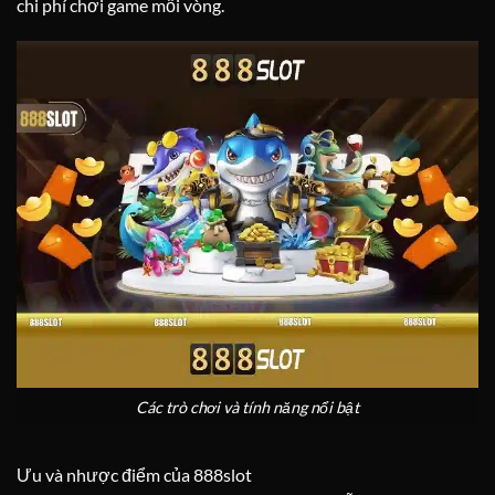
chi phí chơi game mỗi vòng.
Các trò chơi và tính năng nổi bật
Ưu và nhược điểm của 888slot