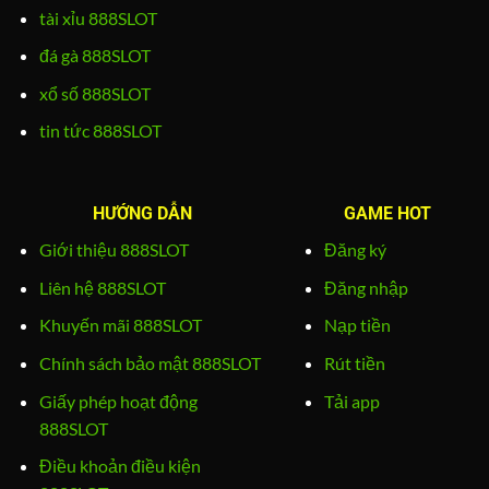
tài xỉu 888SLOT
đá gà 888SLOT
xổ số 888SLOT
tin tức 888SLOT
HƯỚNG DẪN
GAME HOT
Giới thiệu 888SLOT
Đăng ký
Liên hệ 888SLOT
Đăng nhập
Khuyến mãi 888SLOT
Nạp tiền
Chính sách bảo mật 888SLOT
Rút tiền
Giấy phép hoạt động
Tải app
888SLOT
Điều khoản điều kiện