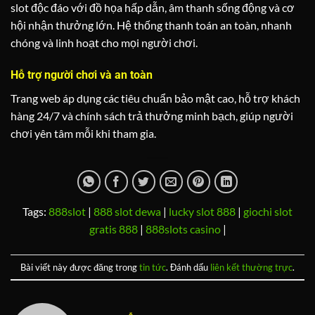
slot độc đáo với đồ họa hấp dẫn, âm thanh sống động và cơ
hội nhận thưởng lớn. Hệ thống thanh toán an toàn, nhanh
chóng và linh hoạt cho mọi người chơi.
Hỗ trợ người chơi và an toàn
Trang web áp dụng các tiêu chuẩn bảo mật cao, hỗ trợ khách
hàng 24/7 và chính sách trả thưởng minh bạch, giúp người
chơi yên tâm mỗi khi tham gia.
Tags:
888slot
|
888 slot dewa
|
lucky slot 888
|
giochi slot
gratis 888
|
888slots casino
|
Bài viết này được đăng trong
tin tức
. Đánh dấu
liên kết thường trực
.