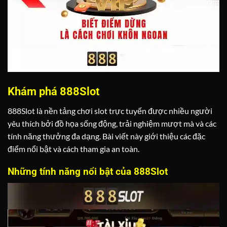
Khám phá 888Slot
888Slot là nền tảng chơi slot trực tuyến được nhiều người
yêu thích bởi đồ họa sống động, trải nghiệm mượt mà và các
tính năng thưởng đa dạng. Bài viết này giới thiệu các đặc
điểm nổi bật và cách tham gia an toàn.
Những tính năng nổi bật của 888Slot