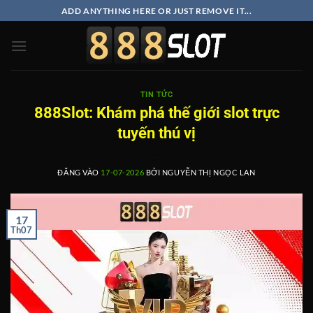
Bỏ
ADD ANYTHING HERE OR JUST REMOVE IT...
qua
nội
dung
TIN TỨC
888Slot: Khám phá thế giới slot trực
tuyến thú vị
ĐĂNG VÀO
17-07-2026
BỞI
NGUYỄN THỊ NGỌC LAN
17
Th07