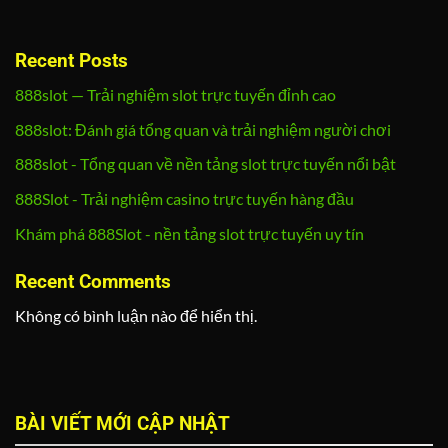
Recent Posts
888slot — Trải nghiệm slot trực tuyến đỉnh cao
888slot: Đánh giá tổng quan và trải nghiệm người chơi
888slot - Tổng quan về nền tảng slot trực tuyến nổi bật
888Slot - Trải nghiệm casino trực tuyến hàng đầu
Khám phá 888Slot - nền tảng slot trực tuyến uy tín
Recent Comments
Không có bình luận nào để hiển thị.
BÀI VIẾT MỚI CẬP NHẬT