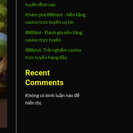
tuyến đỉnh cao
Khám phá 888slot - Nền tảng
casino trực tuyến uy tín
888Slot - Đánh giá nền tảng
casino trực tuyến
888slot: Trải nghiệm casino
trực tuyến hàng đầu
Recent
Comments
Không có bình luận nào để
hiển thị.