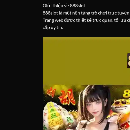
Giới thiệu về 888slot
888slot là một nền tảng trò chơi trực tuyến
Trang web được thiết kế trực quan, tối ưu 
cấp uy tín.