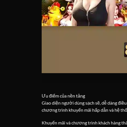
Ưu điểm của nền tảng
Giao diện người dùng sạch sẽ, dễ dàng điều 
chương trình khuyến mãi hấp dẫn và hệ thố
Khuyến mãi và chương trình khách hàng thân 