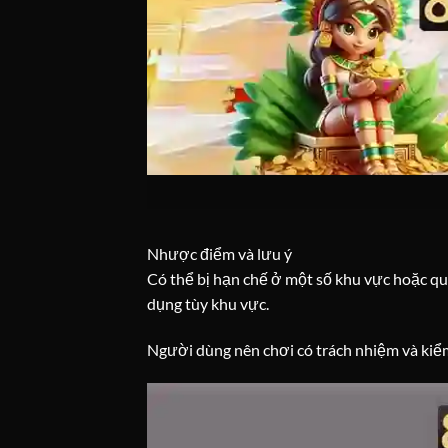
Nhược điểm và lưu ý
Có thể bị hạn chế ở một số khu vực hoặc quốc
dụng tùy khu vực.
Người dùng nên chơi có trách nhiệm và kiểm