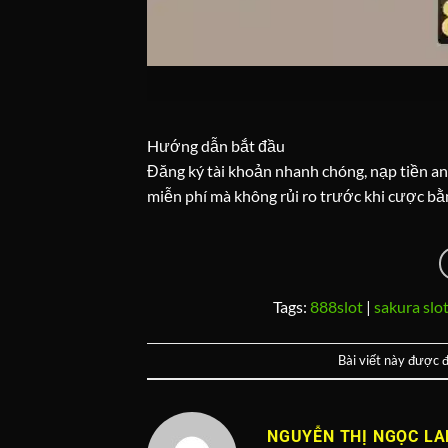
Hướng dẫn bắt đầu
Đăng ký tài khoản nhanh chóng, nạp tiền an
miễn phí mà không rủi ro trước khi cược bằn
Tags:
888slot
|
sakura slo
Bài viết này được 
NGUYỄN THỊ NGỌC LA