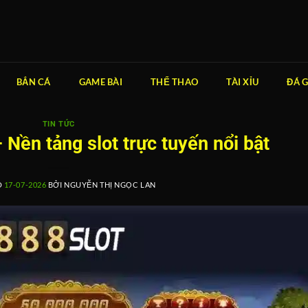
BẮN CÁ
GAME BÀI
THỂ THAO
TÀI XỈU
ĐÁ 
TIN TỨC
 Nền tảng slot trực tuyến nổi bật
O
17-07-2026
BỞI
NGUYỄN THỊ NGỌC LAN