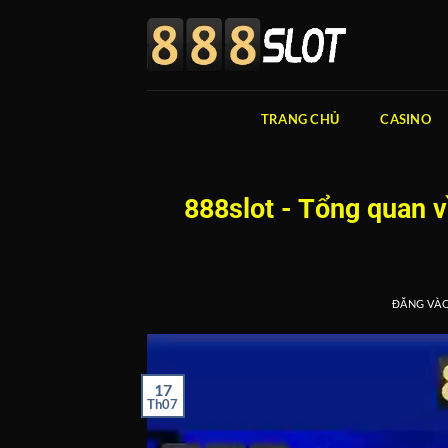
Bỏ
qua
nội
dung
TRANG CHỦ
CASINO
888slot - Tổng quan v
ĐĂNG VÀ
17
Th07