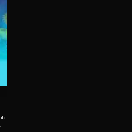
ính
,