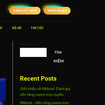
ĐĂNG KÝ +88K
ĐĂNG NHẬP
GÀ
XỔ SỐ
TIN TỨC
Tìm kiếm
TÌM
KIẾM
Recent Posts
Giới thiệu về 888slot: Đánh giá
nền tảng casino trực tuyến
888slot - Nền tảng casino trực