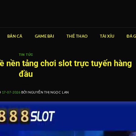
BẮN CÁ
GAME BÀI
THỂ THAO
TÀI XỈU
ĐÁ 
TIN TỨC
ề nền tảng chơi slot trực tuyến hàng
đầu
O
17-07-2026
BỞI
NGUYỄN THỊ NGỌC LAN