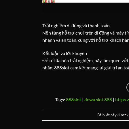
Trải nghiệm di động và thanh toán
Nền tảng hỗ trợ chơi trên di động và máy tí
nhanh và an toàn, cùng với hỗ trợ khách hàn
Kết luận và lời khuyên
Để tối đa hóa trải nghiệm, hãy làm quen với
nhân. 888slot cam kết mang lại giải trí an t
Tags:
888slot
|
dewa slot 888
|
https 
Bài viết này được 