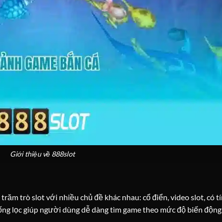
Giới thiệu về 888slot
trăm trò slot với nhiều chủ đề khác nhau: cổ điển, video slot, có t
thống lọc giúp người dùng dễ dàng tìm game theo mức độ biến động