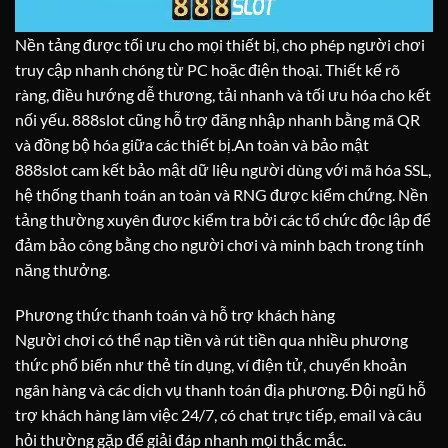
Nền tảng được tối ưu cho mọi thiết bị, cho phép người chơi
truy cập nhanh chóng từ PC hoặc điện thoại. Thiết kế rõ
ràng, điều hướng dễ thương, tải nhanh và tối ưu hóa cho kết
nối yếu. 888slot cũng hỗ trợ đăng nhập nhanh bằng mã QR
và đồng bộ hóa giữa các thiết bị.
An toàn và bảo mật
888slot cam kết bảo mật dữ liệu người dùng với mã hóa SSL,
hệ thống thanh toán an toàn và RNG được kiểm chứng. Nền
tảng thường xuyên được kiểm tra bởi các tổ chức độc lập để
đảm bảo công bằng cho người chơi và minh bạch trong tính
năng thưởng.
Phương thức thanh toán và hỗ trợ khách hàng
Người chơi có thể nạp tiền và rút tiền qua nhiều phương
thức phổ biến như thẻ tín dụng, ví điện tử, chuyển khoản
ngân hàng và các dịch vụ thanh toán địa phương. Đội ngũ hỗ
trợ khách hàng làm việc 24/7, có chat trực tiếp, email và câu
hỏi thường gặp để giải đáp nhanh mọi thắc mắc.