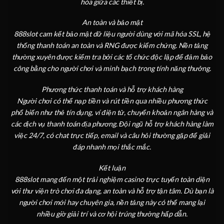
hóa giữa các thiết bị.
An toàn và bảo mật
888slot cam kết bảo mật dữ liệu người dùng với mã hóa SSL, hệ
thống thanh toán an toàn và RNG được kiểm chứng. Nền tảng
thường xuyên được kiểm tra bởi các tổ chức độc lập để đảm bảo
công bằng cho người chơi và minh bạch trong tính năng thưởng.
Phương thức thanh toán và hỗ trợ khách hàng
Người chơi có thể nạp tiền và rút tiền qua nhiều phương thức
phổ biến như thẻ tín dụng, ví điện tử, chuyển khoản ngân hàng và
các dịch vụ thanh toán địa phương. Đội ngũ hỗ trợ khách hàng làm
việc 24/7, có chat trực tiếp, email và câu hỏi thường gặp để giải
đáp nhanh mọi thắc mắc.
Kết luận
888slot mang đến một trải nghiệm casino trực tuyến toàn diện
với thư viện trò chơi đa dạng, an toàn và hỗ trợ tận tâm. Dù bạn là
người chơi mới hay chuyên gia, nền tảng này có thể mang lại
nhiều giờ giải trí và cơ hội trúng thưởng hấp dẫn.