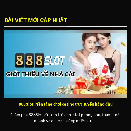
BÀI VIẾT MỚI CẬP NHẬT
888Slot: Nền tảng chơi casino trực tuyến hàng đầu
Khám phá 888Slot với kho trò chơi slot phong phú, thanh toán
nhanh và an toàn, cùng nhiều ưu[...]