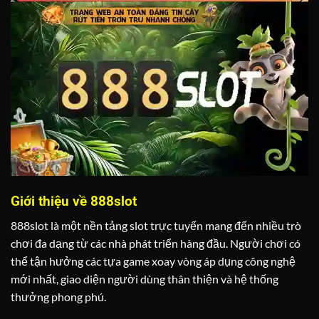
Giới thiệu về 888slot
888slot là một nền tảng slot trực tuyến mang đến nhiều trò
chơi đa dạng từ các nhà phát triển hàng đầu. Người chơi có
thể tận hưởng các tựa game xoay vòng áp dụng công nghệ
mới nhất, giao diện người dùng thân thiện và hệ thống
thưởng phong phú.