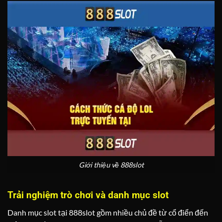
Giới thiệu về 888slot
Trải nghiệm trò chơi và danh mục slot
Danh mục slot tại 888slot gồm nhiều chủ đề từ cổ điển đến