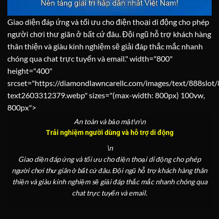
Giao diện đáp ứng và tối ưu cho điện thoại di động cho phép
người chơi thư giãn ở bất cứ đâu. Đội ngũ hỗ trợ khách hàng
thân thiện và giàu kinh nghiệm sẽ giải đáp thắc mắc nhanh
chóng qua chat trực tuyến và email.
" width="800"
height="400"
srcset="https://diamondlawncarellc.com/images/text/888slot/
text2603312379.webp" sizes="(max-width: 800px) 100vw,
800px">
An toàn và bảo mật\n\n
Trải nghiệm người dùng và hỗ trợ di động
\n
Giao diện đáp ứng và tối ưu cho điện thoại di động cho phép
người chơi thư giãn ở bất cứ đâu. Đội ngũ hỗ trợ khách hàng thân
thiện và giàu kinh nghiệm sẽ giải đáp thắc mắc nhanh chóng qua
chat trực tuyến và email.