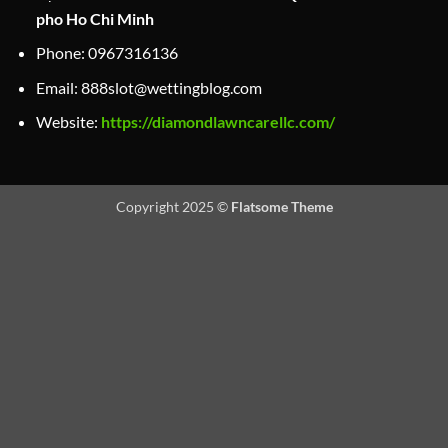
pho Ho Chi Minh
Phone:
0967316136
Email:
888slot@wettingblog.com
Website:
https://diamondlawncarellc.com/
Copyright 2025 ©
Flatsome Theme