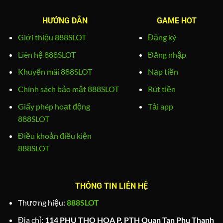
HƯỚNG DẪN
GAME HOT
Giới thiệu 888SLOT
Đăng ký
Liên hệ 888SLOT
Đăng nhập
Khuyến mãi 888SLOT
Nạp tiền
Chính sách bảo mật 888SLOT
Rút tiền
Giấy phép hoạt động
Tải app
888SLOT
Điều khoản điều kiện
888SLOT
THÔNG TIN LIÊN HỆ
Thương hiệu:
888SLOT
Địa chỉ:
114 PHU THO HOA P. PTH Quan Tan Phu Thanh