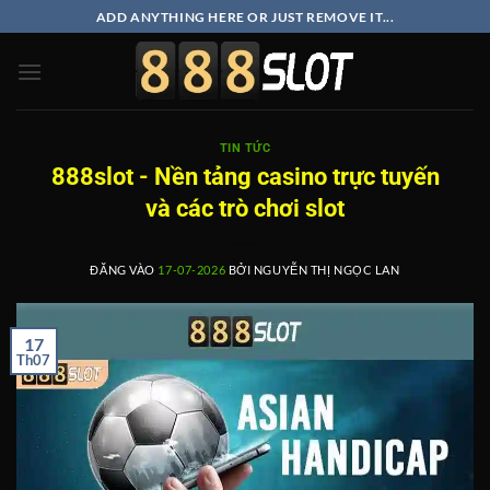
Bỏ
ADD ANYTHING HERE OR JUST REMOVE IT...
qua
nội
dung
TIN TỨC
888slot - Nền tảng casino trực tuyến
và các trò chơi slot
ĐĂNG VÀO
17-07-2026
BỞI
NGUYỄN THỊ NGỌC LAN
17
Th07