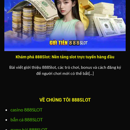
Khám phá 888Slot: Nền tảng slot trực tuyến hàng đầu
Bài viết giới thiệu 888Slot, các trò chơi, bonus và cách đăng ký
để người chơi mới có thể bắt[...]
VỀ CHÚNG TÔI 888SLOT
casino 888SLOT
bắn cá 888SLOT
game bài 888SLOT