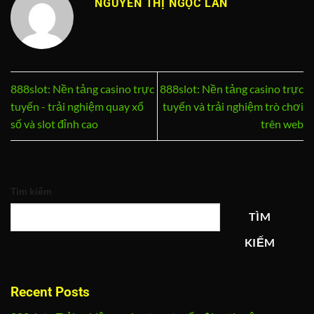
NGUYỄN THỊ NGỌC LAN
888slot: Nền tảng casino trực
888slot: Nền tảng casino trực
tuyến - trải nghiệm quay xổ
tuyến và trải nghiệm trò chơi
số và slot đỉnh cao
trên web
Tìm kiếm
TÌM
KIẾM
Recent Posts