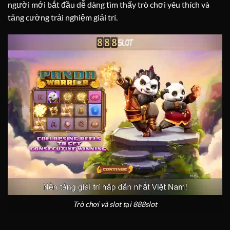
người mới bắt đầu dễ dàng tìm thấy trò chơi yêu thích và
tăng cường trải nghiệm giải trí.
Trò chơi và slot tại 888slot