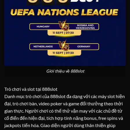
Giới thiệu về 888slot
Trò chơi và slot tại 888slot
Danh mục trò chơi của 888slot đa dạng với các máy slot hiện
đại, trò chơi bàn, video poker và game đổi thưởng theo thời
gian thực. Người chơi có thể thử vận may với các chủ đề từ
cổ điển đến hiện đại, tích hợp tính năng bonus, free spins và
jackpots tiến hóa. Giao diện người dùng thân thiện giúp